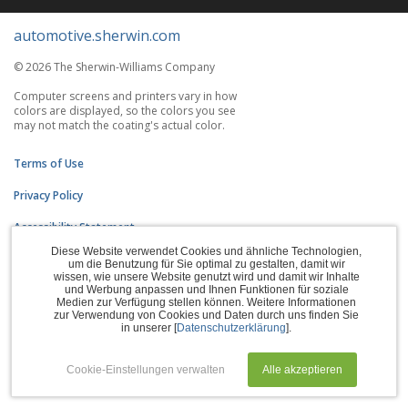
automotive.sherwin.com
© 2026 The Sherwin-Williams Company
Computer screens and printers vary in how
colors are displayed, so the colors you see
may not match the coating's actual color.
Terms of Use
Privacy Policy
Accessibility Statement
Diese Website verwendet Cookies und ähnliche Technologien,
CA Supply Chains Act
um die Benutzung für Sie optimal zu gestalten, damit wir
wissen, wie unsere Website genutzt wird und damit wir Inhalte
und Werbung anpassen und Ihnen Funktionen für soziale
Do Not Sell My Information
Medien zur Verfügung stellen können. Weitere Informationen
zur Verwendung von Cookies und Daten durch uns finden Sie
Subscription Center
in unserer [
Datenschutzerklärung
].
Manage Cookies
Cookie-Einstellungen verwalten
Alle akzeptieren