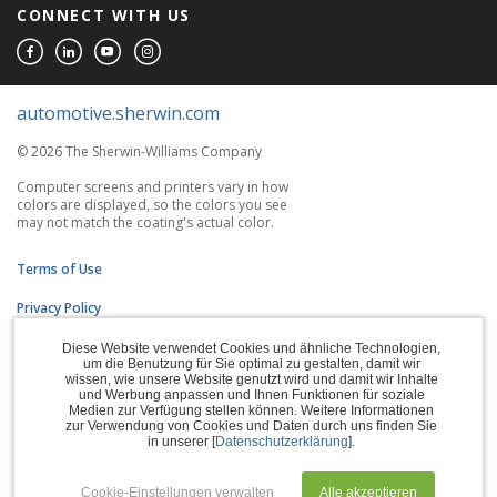
CONNECT WITH US
automotive.sherwin.com
© 2026 The Sherwin-Williams Company
Computer screens and printers vary in how
colors are displayed, so the colors you see
may not match the coating's actual color.
Terms of Use
Privacy Policy
Accessibility Statement
Diese Website verwendet Cookies und ähnliche Technologien,
um die Benutzung für Sie optimal zu gestalten, damit wir
wissen, wie unsere Website genutzt wird und damit wir Inhalte
CA Supply Chains Act
und Werbung anpassen und Ihnen Funktionen für soziale
Medien zur Verfügung stellen können. Weitere Informationen
Do Not Sell My Information
zur Verwendung von Cookies und Daten durch uns finden Sie
in unserer [
Datenschutzerklärung
].
Subscription Center
Cookie-Einstellungen verwalten
Alle akzeptieren