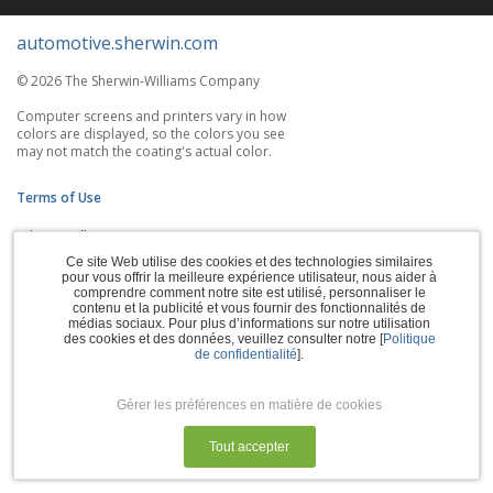
automotive.sherwin.com
© 2026 The Sherwin-Williams Company
Computer screens and printers vary in how
colors are displayed, so the colors you see
may not match the coating's actual color.
Terms of Use
Privacy Policy
Ce site Web utilise des cookies et des technologies similaires
Accessibility Statement
pour vous offrir la meilleure expérience utilisateur, nous aider à
comprendre comment notre site est utilisé, personnaliser le
contenu et la publicité et vous fournir des fonctionnalités de
CA Supply Chains Act
médias sociaux. Pour plus d’informations sur notre utilisation
des cookies et des données, veuillez consulter notre [
Politique
Do Not Sell My Information
de confidentialité
].
Subscription Center
Gérer les préférences en matière de cookies
Manage Cookies
Tout accepter